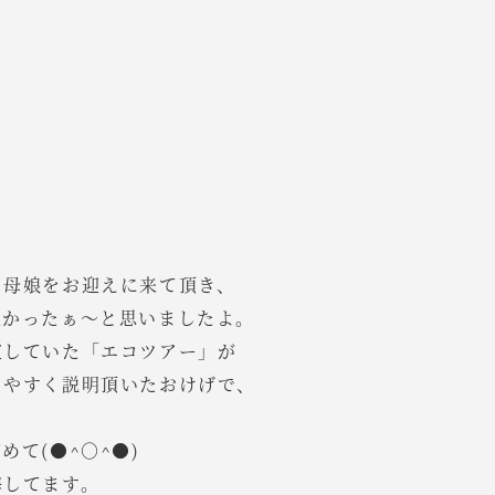
ち母娘をお迎えに来て頂き、
良かったぁ～と思いましたよ。
定していた「エコツアー」が
りやすく説明頂いたおけげで、
て(●^○^●)
悔してます。