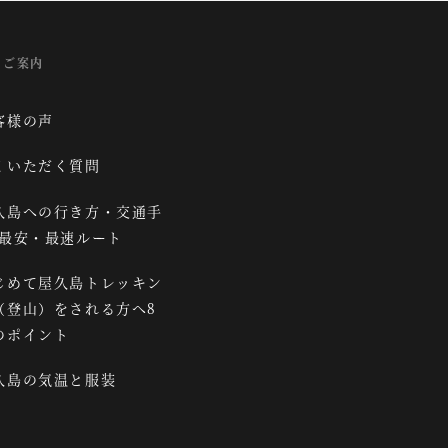
のご案内
客様の声
くいただく質問
久島への行き方・交通手
/最安・最速ルート
じめて屋久島トレッキン
（登山）をされる方へ8
のポイント
久島の気温と服装