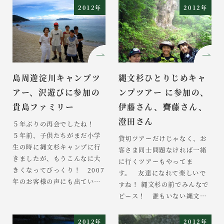
組んでいただきましたが、お
ょいですね！ おめでとうござ
2012年
2012年
かでさまでゆっくりしたペー
いまーす！ 誰もいない静か
スで歩くことができ、気の向
な森を堪能できましたでしょ
くままに止まったり写真を撮
うか近くで見ると迫力ありま
ったりできてよかったです。
すよねー まさに屋久島の
箕田さん、「きれいなもの」
聖老人です。 最終日は最高の
「美しいもの」をたくさん紹
天気に恵まれ気持ちよかった
島周遊淀川キャンプツ
縄文杉ひとりじめキャ
介してくださりありが […]
ですねー 西田様からの声 青木
アー、沢遊びに参加の
ンプツアー に参加の、
様 […]
貴島ファミリー
伊藤さん、齊藤さん、
澄田さん
５年ぶりの再会でしたね！
５年前、子供たちがまだ小学
貸切ツアーだけじゃなく、お
生の時に縄文杉キャンプに行
客さま同士問題なければ一緒
きましたが、もうこんなに大
に行くツアーもやってま
きくなってびっくり！ 2007
す。 友達になれて楽しいで
年のお客様の声にも出ている
すね！ 縄文杉の前でみんなで
貴島ご家族です。 またお会
ピース！ 誰もいない縄文杉
いでき本当にうれしかったで
とじっくりお話できました
すね！！ 大川の滝です。 目
か？ 帰りの昼食は雨が心配で
2012年
2012年