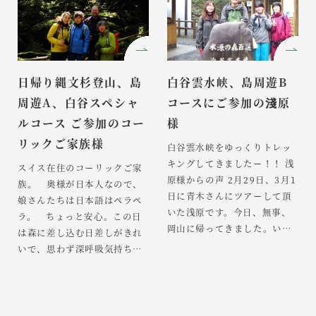
心配しながた無理にお願いし
谷雲水峡～太鼓岩コースのト
た念願だった｢縄文杉ひとりじ
レッキングに挑戦！今年小学
めキャンプツアー｣息子のよう
１年生のそうちゃん！ 頑張
な、ガイドの岡さんにはとて
りまーす！ この日は、じつ
もお世話になり感謝していま
は、うちの子も連れて行きま
日帰り縄文杉登山、島
白谷雲水峡、島周遊B
す。 […]
した。小学５年生の長男と小
周遊A、白谷スペシャ
コースにご参加の淺原
学３年生 […]
ルコース ご参加のコー
様
リックご家族様
白谷雲水峡をゆっくりトレッ
キングしてきましたー！！ 浅
スイス在住のコーリックご家
原様からの声 2月29日、3月1
族。 奥様が日本人なので、
日に青木さんにツアーして頂
娘さんたちは日本語はペラペ
いた浅原です。今日、無事、
ラ。 ちょっと安心。この日
岡山に帰ってきました。い
は森に差し込む日差しがきれ
や、大雨で飛行機が遅れ、指
いで、思わず深呼吸気持ちの
定席の新幹線に乗り遅れると
いい森の中でしたね！！。 苔
いう、行きは風、帰りは雨と
むした緑の森。子供のころス
本当に島の天候を少しばかり
イスで、もののけ姫の映画を
体感できたかな、と思いま
何回も見てたそうです。 実