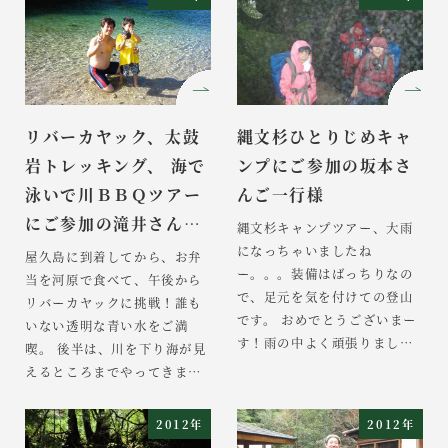
の前まで行けるので水しぶき
したが、丁度よく雨が止み、
を浴びて気分爽快みんなで気
河原でのソーメンパーティー
功をしながら深呼吸！ 気持
は大成功でしたね！！ 一
ちよかったですねー！ 朝から
気に川で冷やしたソーメンは
島を１周した後、標高１３０
おいしかったですねー 伊藤さ
０ｍ付近の淀川登山口から淀
んからの声 青木さん！お久し
リバーカヤック、太鼓
縄文杉ひとりじめキャ
川 […]
ぶりです。8月3，4日に縄文
岩トレッキング、 海で
ンプにご参加の坂本さ
杉ひと […]
泳いで川ＢＢＱツアー
んご一行様
にご参加の滝井さん…
縄文杉キャンプツアー、大雨
になっちゃいましたね
屋久島に到着してから、お弁
ー。。。装備はばっちりなの
当を河原で食べて、午後から
で、足元を気を付けての登山
リバーカヤックに挑戦！誰も
です。 おめでとうございまー
いない透明な青い水をご満
す！雨の中よく頑張りました
喫。 後半は、川を下り海が見
ね！ 坂本さんからの声 屋久島
えるところまでやってきまし
パーソナルエコツアーの皆
た。渓流から海まで簡単に行
様 岡様 2度目の屋久島行、
けちゃうのが屋久島の特長で
2012年
2012年
年齢的にも無理かな？と少し
すね（笑 次の日は、朝から白