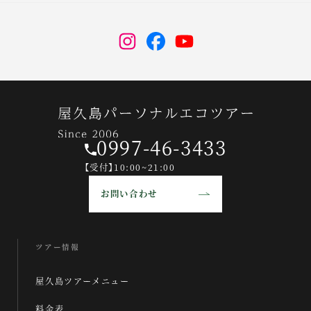
す。 しかし、ツアー時には天
際、白谷雲水峡に来てみてい
気予報をいい意味で裏切って
かがだったでしょうか？日本
Instagram
facebook
youtube
くれて晴れ間もあり、本当に
庭園の原風景みたいなところ
楽しい2日間でした。29日の
ばかりの白谷雲水峡、ゆっく
白 […]
り歩くのが気持ちいです
ね！！ 太鼓 […]
0997-46-3433
【受付】10:00~21:00
お問い合わせ
ツアー情報
屋久島ツアーメニュー
料金表