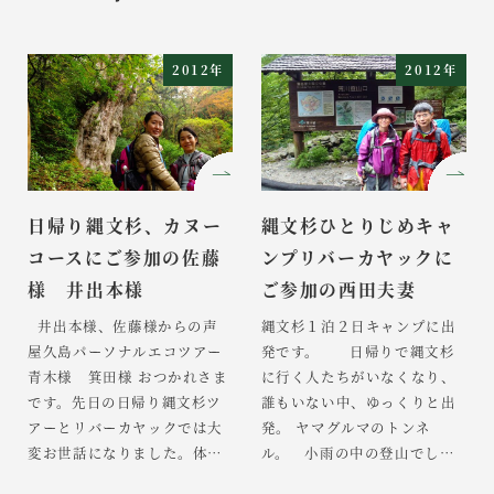
2012年
2012年
日帰り縄文杉、カヌー
縄文杉ひとりじめキャ
コースにご参加の佐藤
ンプリバーカヤックに
様 井出本様
ご参加の西田夫妻
井出本様、佐藤様からの声
縄文杉１泊２日キャンプに出
屋久島パーソナルエコツアー
発です。 日帰りで縄文杉
青木様 箕田様 おつかれさま
に行く人たちがいなくなり、
です。先日の日帰り縄文杉ツ
誰もいない中、ゆっくりと出
アーとリバーカヤックでは大
発。 ヤマグルマのトンネ
変お世話になりました。体力
ル。 小雨の中の登山でした
に自信がなく貸切でツアーを
が、さあー縄文杉までもうち