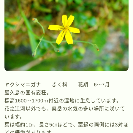
ヤクシマニガナ きく科 花期 6～7月
屋久島の固有変種。
標高1600～1700ｍ付近の湿地に生息しています。
花之江河以外でも、奥岳の水気の多い場所に咲いて
います。
葉は幅約1㎝、長さ5㎝ほどで、葉縁の両側には3対ほ
どの鋸歯があります。