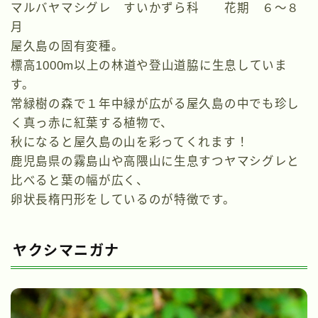
マルバヤマシグレ すいかずら科 花期 ６～８
月
屋久島の固有変種。
標高1000m以上の林道や登山道脇に生息していま
す。
常緑樹の森で１年中緑が広がる屋久島の中でも珍し
く真っ赤に紅葉する植物で、
秋になると屋久島の山を彩ってくれます！
鹿児島県の霧島山や高隈山に生息すつヤマシグレと
比べると葉の幅が広く、
卵状長楕円形をしているのが特徴です。
ヤクシマニガナ