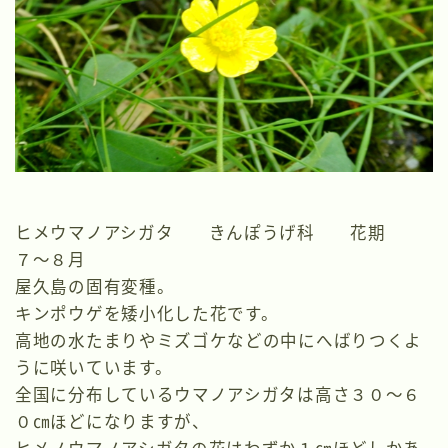
ヒメウマノアシガタ きんぽうげ科 花期
７～８月
屋久島の固有変種。
キンポウゲを矮小化した花です。
高地の水たまりやミズゴケなどの中にへばりつくよ
うに咲いています。
全国に分布しているウマノアシガタは高さ３０～６
０㎝ほどになりますが、