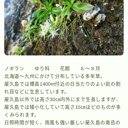
ノギラン ゆり科 花期 ６～８月
北海道～九州にかけて分布している多年草。
屋久島では標高1400m付近の日当たりのよい岩の割
れ目などに生息しています。
屋久島以外では高さ30㎝内外にまで生長しますが、
屋久島では矮小化していて高さ10㎝ほどのものが多
くみられます。
日照時間が短く、雨風も強い厳しい屋久島の奥岳の