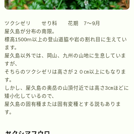
ツクシゼリ せり科 花期 7～9月
屋久島が分布の南限。
標高1500ｍ以上の登山道脇や岩の割れ目に生えてい
ます。
屋久島以外では、岡山、九州の山地に生息していま
すが、
そちらのツクシゼリは高さが２０㎝以上にもなりま
す。
しかし、屋久島の奥岳の山頂付近では高さ3㎝ほどに
矮小化しているので、
屋久島の固有種または固有変種とする説もありま
す。
ヤクシマフウロ