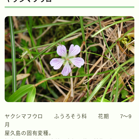
ヤクシマフウロ ふうろそう科 花期 7～9
月
屋久島の固有変種。