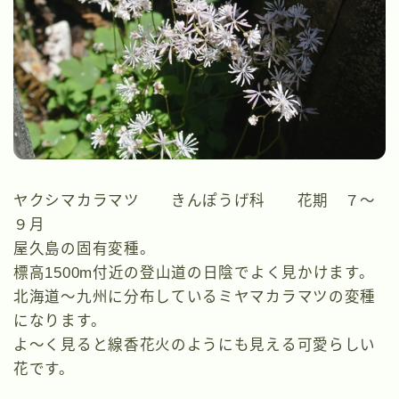
ヤクシマカラマツ きんぽうげ科 花期 ７～
９月
屋久島の固有変種。
標高1500m付近の登山道の日陰でよく見かけます。
北海道～九州に分布しているミヤマカラマツの変種
になります。
よ～く見ると線香花火のようにも見える可愛らしい
花です。