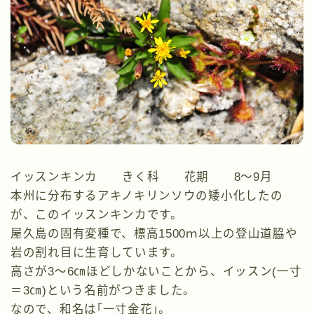
イッスンキンカ きく科 花期 8～9月
本州に分布するアキノキリンソウの矮小化したの
が、このイッスンキンカです。
屋久島の固有変種で、標高1500ｍ以上の登山道脇や
岩の割れ目に生育しています。
高さが3～6㎝ほどしかないことから、イッスン(一寸
＝3㎝)という名前がつきました。
なので、和名は｢一寸金花｣。